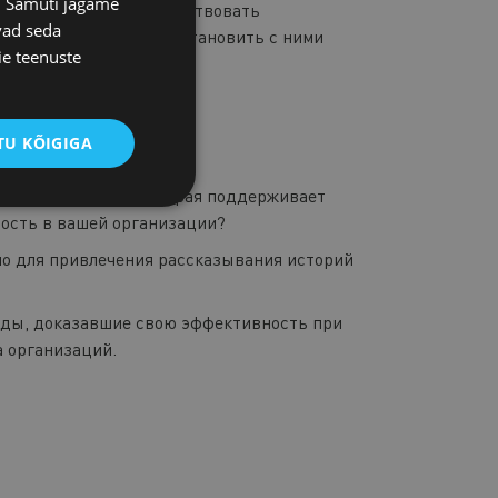
s. Samuti jagame
торий можно усовершенствовать
vad seda
вам понять других и установить с ними
ie teenuste
U KÕIGIGA
зывания историй, которая поддерживает
ность в вашей организации?
но для привлечения рассказывания историй
оды, доказавшие свою эффективность при
 организаций.