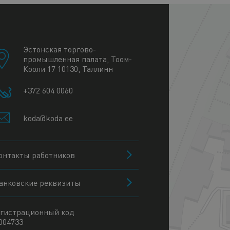
+
−
Эстонская торгово-
промышленная палата, Тоом-
Кооли 17 10130, Таллинн
+372 604 0060
koda@koda.ee
онтакты работников
анковские реквизиты
гистрационный код
004733