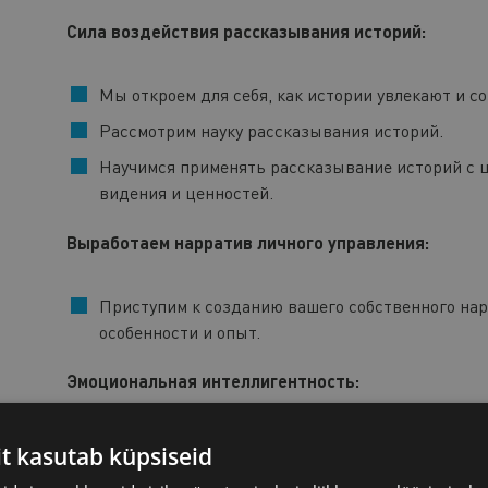
Сила воздействия рассказывания историй:
Мы откроем для себя, как истории увлекают и с
Рассмотрим науку рассказывания историй.
Научимся применять рассказывание историй с 
видения и ценностей.
Выработаем нарратив личного управления:
Приступим к созданию вашего собственного нар
особенности и опыт.
Эмоциональная интеллигентность:
Эмпатия, связи между уязвимостью и подлиннос
it kasutab küpsiseid