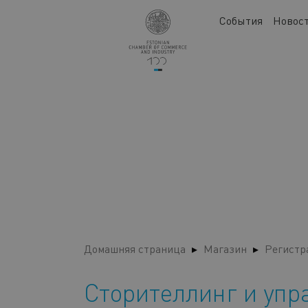
Перейти
Main
События
Новос
к
navigation
основному
содержанию
Домашняя страница
Магазин
Регистр
Сторителлинг и упр