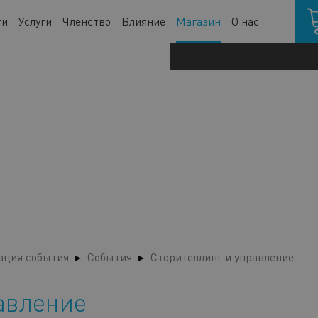
Кор
ти
Услуги
Членство
Влияние
Магазин
О нас
ация события
События
Сторителлинг и управление
авление