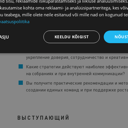
d sisu, reklaamide isikupärastamiseks ja liikluse analüüsimisek
Мы изучим, как посредством рассказывания ис
 kasutamise kohta oma reklaami- ja analüüsipartneritega, kes või
эмоциональную интеллигентность, что позволит 
teabega, mille olete neile esitanud või mille nad on kogunud te
связь на более значимом уровне.
vaatsuspoliitika
Продвижение культуры рассказывания историй:
ASJU
KEELDU KÕIGIST
NÕUST
Как способствовать развитию культуры расска
укрепление доверия, сотрудничество и креатив
Какие стратегии действуют наиболее эффектив
на собраниях и при внутренней коммуникации?
Вы получите практические рекомендации и мет
создании единых команд и при поддержке роста
ВЫСТУПАЮЩИЙ