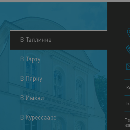
В Таллинне
В Тарту
В Пярну
К
В Йыхви
Б
В Курессааре
Ре
80