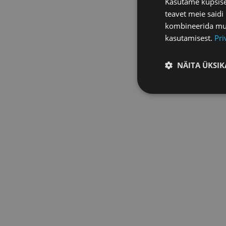
Kasutame küpsisei
teavet meie saidi
kombineerida muu 
kasutamisest.
Pri
NÄITA ÜKSIK