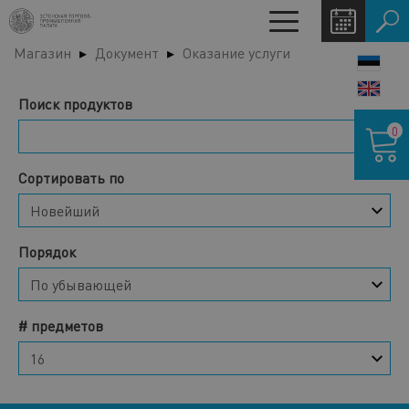
Перейти
Toggle
к
navigation
Магазин
Документ
Оказание услуги
основному
LANG
содержанию
SWIT
Поиск продуктов
Корзина
0
Сортировать по
Порядок
# предметов