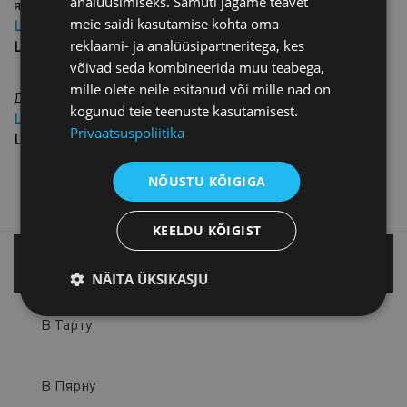
analüüsimiseks. Samuti jagame teavet
языке
meie saidi kasutamise kohta oma
Цена для членов: 25,00 € + НДС
Цена: 50,00 € + НДС
reklaami- ja analüüsipartneritega, kes
võivad seda kombineerida muu teabega,
mille olete neile esitanud või mille nad on
Договор подряда
kogunud teie teenuste kasutamisest.
Цена для членов: 50,00 € + НДС
Privaatsuspoliitika
Цена: 100,00 € + НДС
NÕUSTU KÕIGIGA
KEELDU KÕIGIST
В Таллинне
NÄITA ÜKSIKASJU
В Тарту
В Пярну