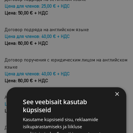
Цена для членов: 25,00 € + НДС
Цена: 50,00 € + НДС
Договор подряда на английском языке
Цена для членов: 40,00 € + НДС
Цена: 80,00 € + НДС
Договор поручения с юридическим лицом на английском
языке
Цена для членов: 40,00 € + НДС
Цена: 80,00 € + НДС
×
Агентский договор на английском языке
See veebisait kasutab
Цена для членов: 40,00 € + НДС
küpsiseid
Цена: 80,00 € + НДС
Kasutame küpsiseid sisu, reklaamide
isikupärastamiseks ja liikluse
Договор поручения с физическим лицом на эстонском