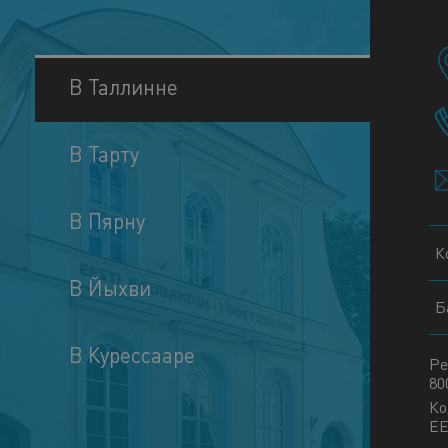
В Таллинне
В Тарту
В Пярну
К
В Йыхви
Б
В Курессааре
Ре
80
Ко
EE