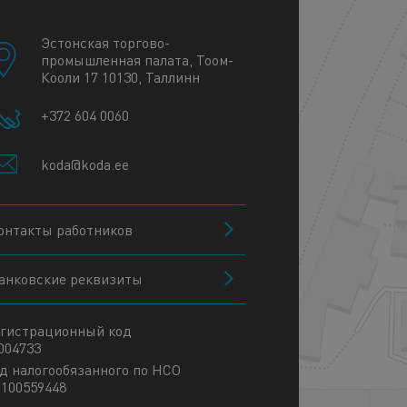
−
Эстонская торгово-
промышленная палата, Тоом-
Кооли 17 10130, Таллинн
+372 604 0060
koda@koda.ee
онтакты работников
анковские реквизиты
гистрационный код
004733
д налогообязанного по НСО
100559448