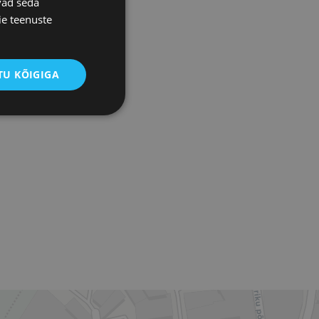
vad seda
ie teenuste
U KÕIGIGA