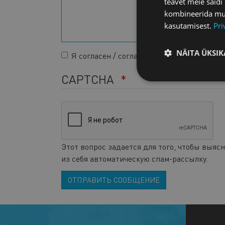
teavet meie saidi
kombineerida muu 
kasutamisest.
Pri
NÄITA ÜKSIK
Я согласен / согласна с
Условиями защит
CAPTCHA
Этот вопрос задается для того, чтобы выяс
из себя автоматическую спам-рассылку.
ОТПРАВИТЬ СООБЩЕНИЕ