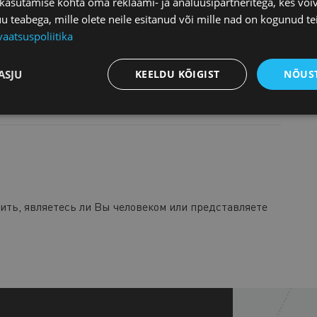
 kasutamise kohta oma reklaami- ja analüüsipartneritega, kes või
teabega, mille olete neile esitanud või mille nad on kogunud te
vaatsuspoliitika
ASJU
KEELDU KÕIGIST
NÕUST
ы данных
.
нить, являетесь ли Вы человеком или представляете
+