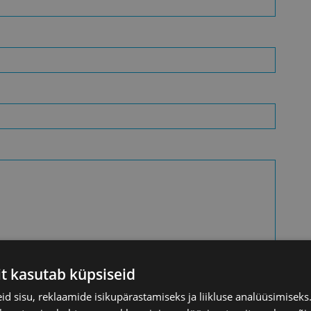
it kasutab küpsiseid
d sisu, reklaamide isikupärastamiseks ja liikluse analüüsimisek